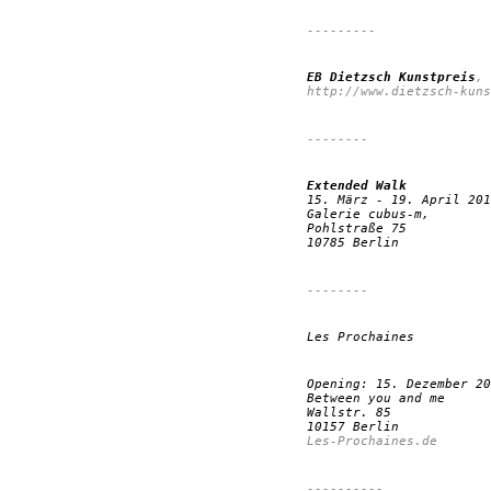
---------
EB Dietzsch Kunstpreis
, 
http://www.dietzsch-kuns
--------
Extended Walk
15. März - 19. April 201
Galerie cubus-m,
Pohlstraße 75
10785 Berlin
--------
Les Prochaines
Opening: 15. Dezember 20
Between you and me
Wallstr. 85
10157 Berlin
Les-Prochaines.de
----------