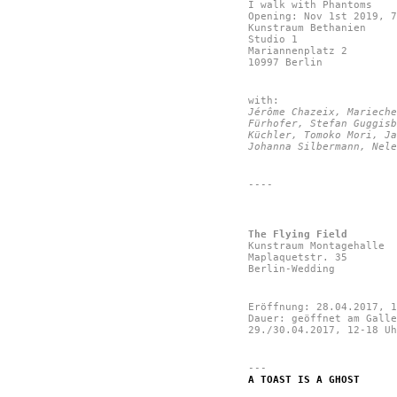
I walk with Phantoms
Opening: Nov 1st 2019, 7
Kunstraum Bethanien
Studio 1
Mariannenplatz 2
10997 Berlin
with:
Jérôme Chazeix, Marieche
Fürhofer, Stefan Guggisb
Küchler, Tomoko Mori, Ja
Johanna Silbermann, Nele
----
The Flying Field
Kunstraum Montagehalle
Maplaquetstr. 35
Berlin-Wedding
Eröffnung: 28.04.2017, 1
Dauer: geöffnet am Galle
29./30.04.2017, 12-18 Uh
---
A TOAST IS A GHOST