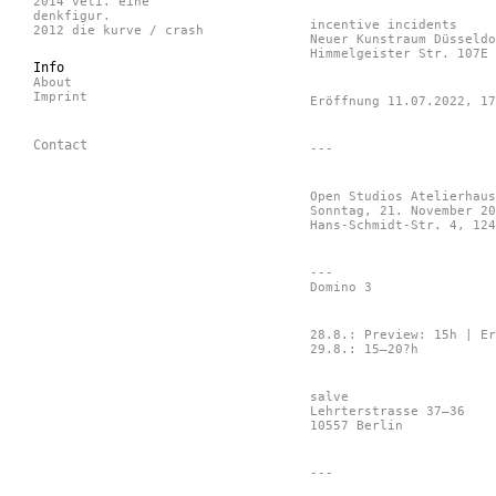
2014 veti. eine
denkfigur.
incentive incidents
2012 die kurve / crash
Neuer Kunstraum Düsseldo
Himmelgeister Str. 107E
Info
About
Imprint
Eröffnung 11.07.2022, 17
Contact
---
Open Studios Atelierhaus
Sonntag, 21. November 20
Hans-Schmidt-Str. 4, 124
---
Domino 3
28.8.: Preview: 15h | Er
29.8.: 15–20?h
salve
Lehrterstrasse 37–36
10557 Berlin
---