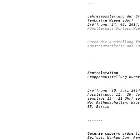
---
Jahresausstellung der St
Tankhalle Wiepersdorf
Eröffnung: 24. 08. 2014,
Künstlerhaus Schloss Wie
Durch die Ausstellung fü
Kunsthistorikerin und Ku
---
Zentralstation
Gruppenausstellung kurat
Eröffnung: 10. Juli 2014
Ausstellung: 11.- 26. J
samstags 13 – 21 Uhr/ so
Wo: Rathenauhallen, Haus
85, Berlin
-------
Galerie cubus-m
präsenti
Beifuss, Wonkun Jun, Ren