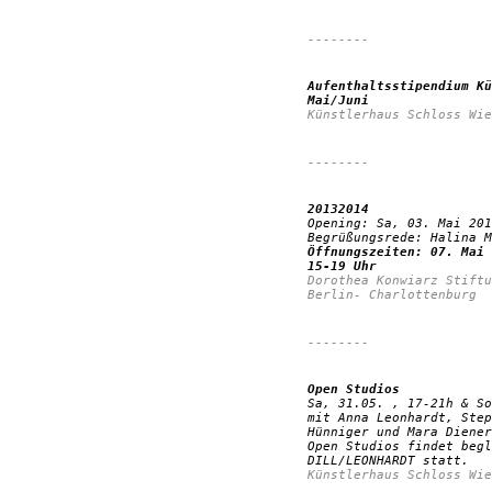
--------
Aufenthaltsstipendium Kü
Mai/Juni
Künstlerhaus Schloss Wie
--------
20132014
Opening: Sa, 03. Mai 201
Begrüßungsrede: Halina M
Öffnungszeiten: 07. Mai 
15-19 Uhr
Dorothea Konwiarz Stiftu
Berlin- Charlottenburg
--------
Open Studios
Sa, 31.05. , 17-21h & So
mit Anna Leonhardt, Step
Hünniger und Mara Diener
Open Studios findet begl
DILL/LEONHARDT statt.
Künstlerhaus Schloss Wie