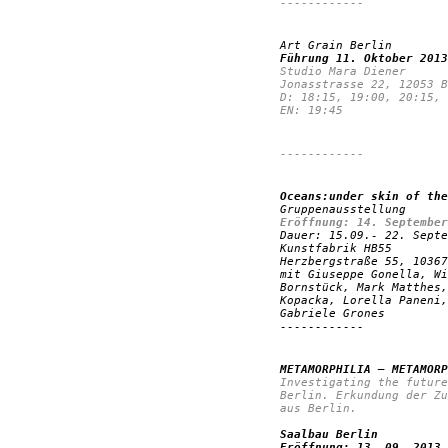
------------
Art Grain Berlin
Führung 11. Oktober 2013
Studio Mara Diener
Jonasstrasse 22, 12053 B
D: 18:15, 19:00, 20:15, 
EN: 19:45
------------
Oceans:under skin of the
Gruppenausstellung
Eröffnung: 14. September
Dauer: 15.09.- 22. Septe
Kunstfabrik HB55
Herzbergstraße 55, 10367
mit Giuseppe Gonella, Wi
Bornstück, Mark Matthes,
Kopacka, Lorella Paneni,
Gabriele Grones
------------
METAMORPHILIA – METAMORP
Investigating the future
Berlin. Erkundung der Zu
aus Berlin.
Saalbau Berlin
Eröffnung: 13. 09. 2013,