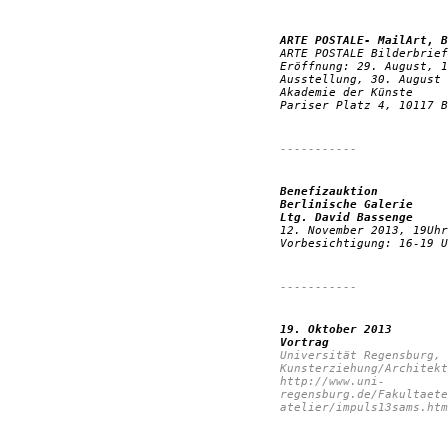
ARTE POSTALE- MailArt, B
ARTE POSTALE Bilderbrief
Eröffnung: 29. August, 1
Ausstellung, 30. August 
Akademie der Künste
Pariser Platz 4, 10117 B
-----------
Benefizauktion
Berlinische Galerie
Ltg. David Bassenge
12. November 2013, 19Uhr
Vorbesichtigung: 16-19 U
-----------
19. Oktober 2013
Vortrag
Universität Regensburg, 
Kunsterziehung/Architekt
http://www.uni-
regensburg.de/Fakultaete
atelier/impuls13sams.htm