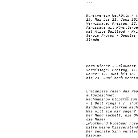
---
Kunstverein Neukölln / t
23. Mai bis 21. Juni 201
Vernissage: Freitag, 22.
Finissage mit Künstlerge
mit Alice Baillaud · Kri
Sergio Frutos · Douglas 
Stræde
---
Mara Diener -
uslownost
Vernissage: Freitag, 11.
Dauer: 12. Juni bis 18. 
bis 23. Juni nach Verein
Ereignisse rasen das Pap
aufgezeichnet.
Rachmaninow klopft zum
< ( Bell rings ) / _shut
Kinderaugen starren mich
Was will sie mir sagen?
Der Mund lächelt, die Oh
die Nase?
„Mouthmund bloebear nose
Bitte keine Missverständ
Der sechste Sinn verstec
Display.