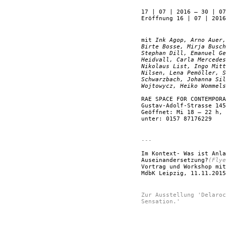
17 | 07 | 2016 — 30 | 07
Eröffnung 16 | 07 | 2016
mit
Ink Agop, Arno Auer,
Birte Bosse, Mirja Busch
Stephan Dill, Emanuel Ge
Heidvall, Carla Mercedes
Nikolaus List, Ingo Mitt
Nilsen, Lena Pemöller, 
Schwarzbach, Johanna Sil
Wojtowycz, Heiko Wommels
RAE SPACE FOR CONTEMPORA
Gustav-Adolf-Strasse 145
Geöffnet: Mi 18 – 22 h, 
unter: 0157 87176229
---
Im Kontext- Was ist Anla
Auseinandersetzung?
(Flye
Vortrag und Workshop mit
MdbK Leipzig, 11.11.2015
Zur Ausstellung 'Delaroc
Sensation.'