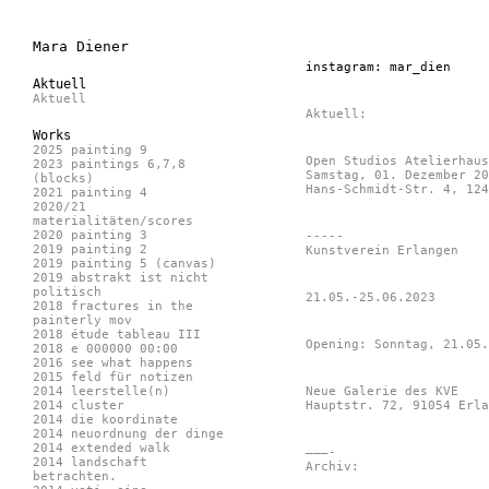
Mara Diener
instagram: mar_dien
Aktuell
Aktuell
Aktuell:
Works
2025 painting 9
Open Studios Atelierhaus
2023 paintings 6,7,8
Samstag, 01. Dezember 20
(blocks)
Hans-Schmidt-Str. 4, 124
2021 painting 4
2020/21
materialitäten/scores
2020 painting 3
-----
2019 painting 2
Kunstverein Erlangen
2019 painting 5 (canvas)
2019 abstrakt ist nicht
politisch
21.05.-25.06.2023
2018 fractures in the
painterly mov
2018 étude tableau III
Opening: Sonntag, 21.05.
2018 e 000000 00:00
2016 see what happens
2015 feld für notizen
2014 leerstelle(n)
Neue Galerie des KVE
2014 cluster
Hauptstr. 72, 91054 Erla
2014 die koordinate
2014 neuordnung der dinge
2014 extended walk
———-
2014 landschaft
Archiv:
betrachten.