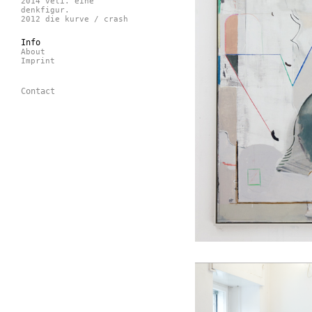
2014 veti. eine
denkfigur.
2012 die kurve / crash
Info
About
Imprint
Contact