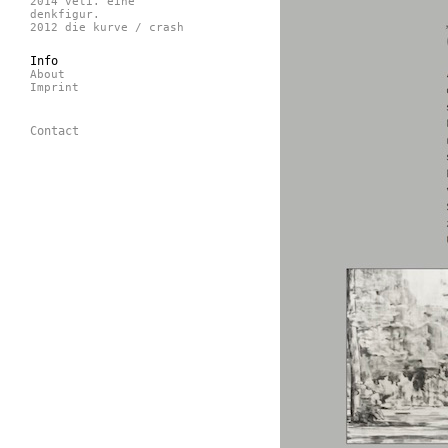
2014 veti. eine
denkfigur.
2012 die kurve / crash
Info
About
Imprint
Contact