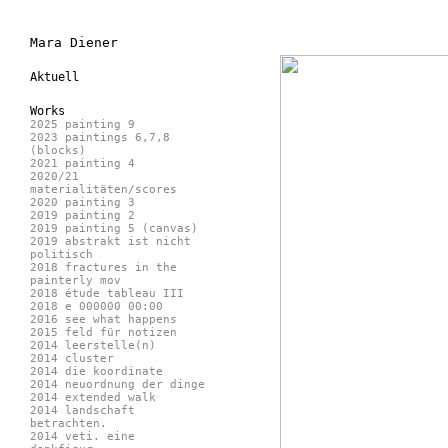
Mara Diener
Aktuell
Works
2025 painting 9
2023 paintings 6,7,8
(blocks)
2021 painting 4
2020/21
materialitäten/scores
2020 painting 3
2019 painting 2
2019 painting 5 (canvas)
2019 abstrakt ist nicht
politisch
2018 fractures in the
painterly mov
2018 étude tableau III
2018 e 000000 00:00
2016 see what happens
2015 feld für notizen
2014 leerstelle(n)
2014 cluster
2014 die koordinate
2014 neuordnung der dinge
2014 extended walk
2014 landschaft
betrachten.
2014 veti. eine